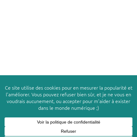
TABOURET FORMICA® 1970 –
JOSÉPHINE
Ce site utilise des cookies pour améliorer votre
X
© 2026
LES PACHAS
expérience. Nous supposons que vous acceptez cette
politique tant que vous utilisez ce site Web.