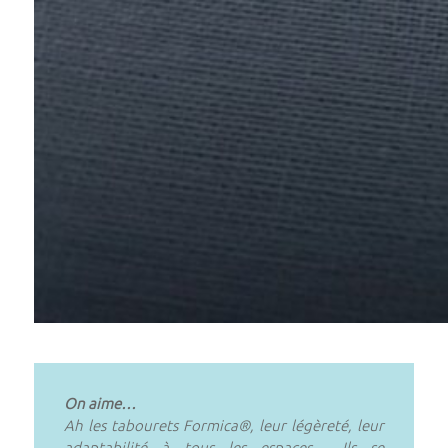
On aime…
Ah les tabourets Formica®, leur légèreté, leur
adaptabilité à tous les espaces… Ils se